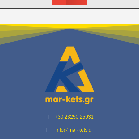
+30 23250 25931
info@mar-kets.gr