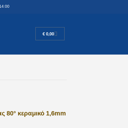
14:00
€
0,00
ς 80° κεραμικό 1,6mm