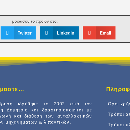
μοιράσου το προϊόν στο:
Twitter
LinkedIn
Email
είμαστε…
Πληροφ
είρηση ιδρύθηκε το 2002 από τον
Όροι χρή
δη Δημήτριο και δραστηριοποιείται με
Τρόποι α
αγωγή και διάθεση των ανταλλακτικών
ν μηχανημάτων & λιπαντικών.
Τρόποι 