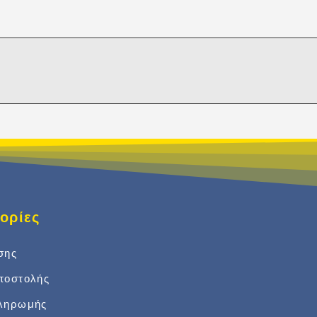
ορίες
σης
ποστολής
πληρωμής