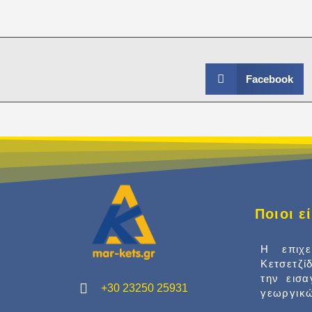
Facebook
Ποιοι 
Η επιχ
Κετσετζί
την εισ
+30 23250 25931
γεωργικώ