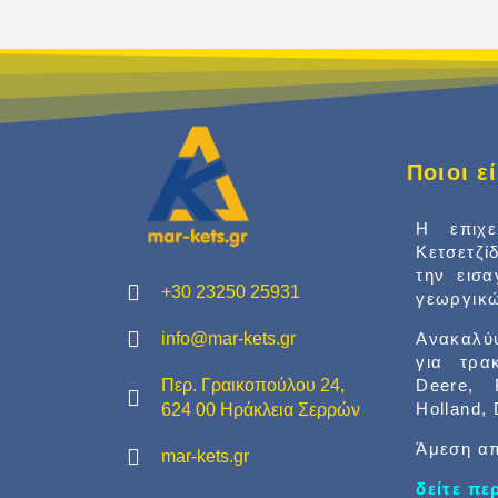
Ποιοι 
Η επιχ
Κετσετζί
την εισ
+30 23250 25931
γεωργικώ
info@mar-kets.gr
Ανακαλύψ
για τρα
Περ. Γραικοπούλου 24,
Deere, 
Holland,
624 00 Ηράκλεια Σερρών
Άμεση απ
mar-kets.gr
δείτε π