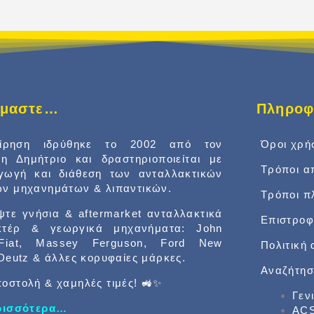
είμαστε…
Πληροφ
είρηση ιδρύθηκε το 2002 από τον
Όροι χρή
δη Δημήτριο και δραστηριοποιείται με
Τρόποι α
αγωγή και διάθεση των ανταλλακτικών
ν μηχανημάτων & λιπαντικών.
Τρόποι 
τε γνήσια & aftermarket ανταλλακτικά
Επιστροφ
κτέρ & γεωργικά μηχανήματα: John
Fiat, Massey Ferguson, Ford New
Πολιτική
 Deutz & άλλες κορυφαίες μάρκες.
Αναζήτησ
οστολή & χαμηλές τιμές! 🚜✨
Γεν
ερισσότερα…
ACS