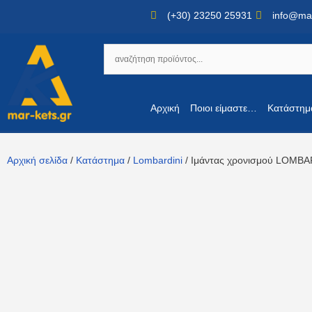
(+30) 23250 25931
info@mar
Αρχική
Ποιοι είμαστε…
Κατάστημ
Αρχική σελίδα
/
Κατάστημα
/
Lombardini
/ Ιμάντας χρονισμού LOMB