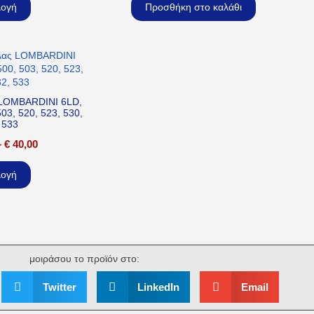
λογή
Προσθήκη στο καλάθι
ς LOMBARDINI 6LD,
03, 520, 523, 530,
 533
–
€
40,00
λογή
μοιράσου το προϊόν στο:
Twitter
LinkedIn
Email