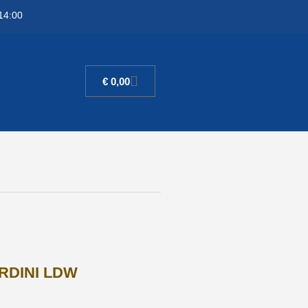
14:00
€
0,00
ARDINI LDW