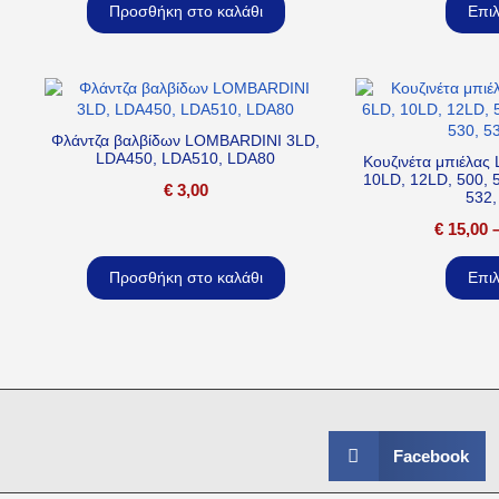
Προσθήκη στο καλάθι
Επι
Φλάντζα βαλβίδων LOMBARDINI 3LD,
LDA450, LDA510, LDA80
Κουζινέτα μπιέλα
10LD, 12LD, 500, 5
€
3,00
532,
€
15,00
Προσθήκη στο καλάθι
Επι
Facebook