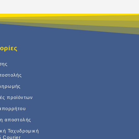
ορίες
σης
ποστολής
πληρωμής
ές προϊόντων
 απορρήτου
η αποστολής
ική Ταχυδρομική
 Courier