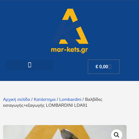
€
0,00
Αρχική σελίδα
/
Κατάστημα
/
Lombardini
/ Βαλβίδες
εισαγωγής+εξαγωγής LOMBARDINI LDA91