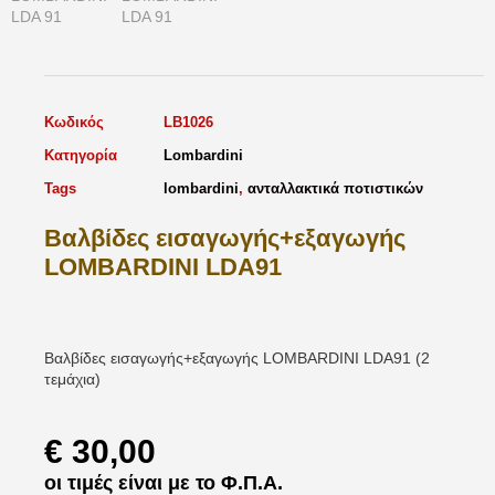
Κωδικός
LB1026
Κατηγορία
Lombardini
Tags
lombardini
,
ανταλλακτικά ποτιστικών
Βαλβίδες εισαγωγής+εξαγωγής
LOMBARDINI LDA91
Βαλβίδες εισαγωγής+εξαγωγής LOMBARDINI LDA91 (2
τεμάχια)
€
30,00
οι τιμές είναι με το Φ.Π.Α.