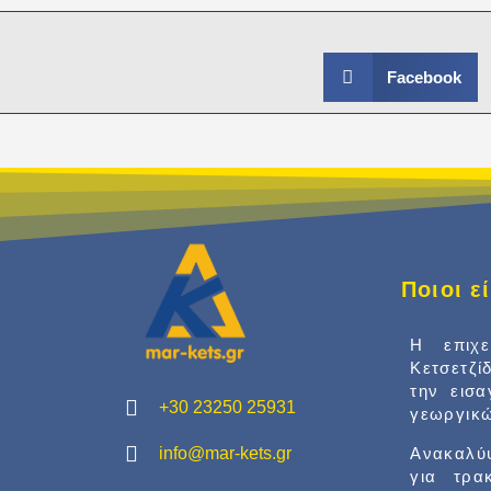
Facebook
Ποιοι 
Η επιχ
Κετσετζί
την εισ
+30 23250 25931
γεωργικώ
info@mar-kets.gr
Ανακαλύψ
για τρα