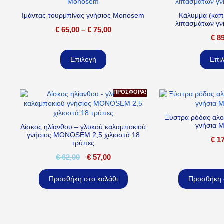
Ιμάντας τουρμπίνας γνήσιος Monosem
Κάλυμμα (καπ
λιπασμάτων γ
€
65,00
–
€
75,00
€
89
Επιλογή
Επι
ΠΡΟΣΦΟΡΆ!
Ξύστρα ρόδας αλο
γνήσια 
Δίσκος ηλίανθου – γλυκού καλαμποκιού
γνήσιος MONOSEM 2,5 χιλιοστά 18
€
17
τρύπες
€
62,00
€
57,00
Προσθήκη στο καλάθι
Προσθήκη 