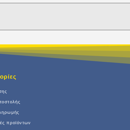
ορίες
σης
ποστολής
πληρωμής
ές προϊόντων