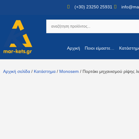
(+30) 23250 25931
info@mar
Αρχική
Ποιοι είμαστε…
Κατάστημ
Αρχική σελίδα
/
Κατάστημα
/
Monosem
/ Πορτάκι μηχανισμού ρίψης 