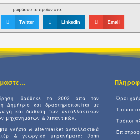
μοιράσου το προϊόν στο:
Twitter
LinkedIn
Email
είμαστε…
Πληροφ
είρηση ιδρύθηκε το 2002 από τον
Όροι χρή
δη Δημήτριο και δραστηριοποιείται με
Τρόποι α
αγωγή και διάθεση των ανταλλακτικών
ν μηχανημάτων & λιπαντικών.
Τρόποι 
τε γνήσια & aftermarket ανταλλακτικά
Επιστροφ
κτέρ & γεωργικά μηχανήματα: John