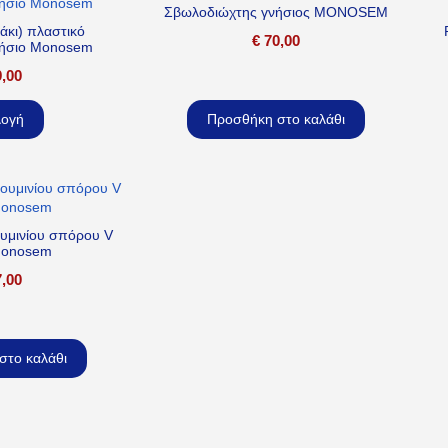
Σβωλοδιώχτης γνήσιος MONOSEM
άκι) πλαστικό
€
70,00
νήσιο Monosem
,00
λογή
Προσθήκη στο καλάθι
υμινίου σπόρου V
Monosem
,00
στο καλάθι