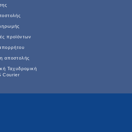
σης
ποστολής
πληρωμής
ές προϊόντων
 απορρήτου
η αποστολής
ική Ταχυδρομική
 Courier