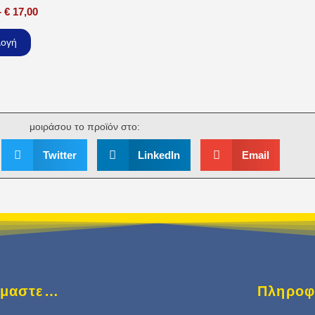
–
€
17,00
λογή
μοιράσου το προϊόν στο:
Twitter
LinkedIn
Email
είμαστε…
Πληροφ