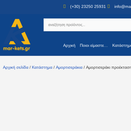
(+30) 23250 25931
info@mar
Αρχική
Ποιοι είμαστε…
Κατάστημ
Αρχική σελίδα
/
Κατάστημα
/
Αμορτισεράκια
/ Αμορτισεράκι προέκτα