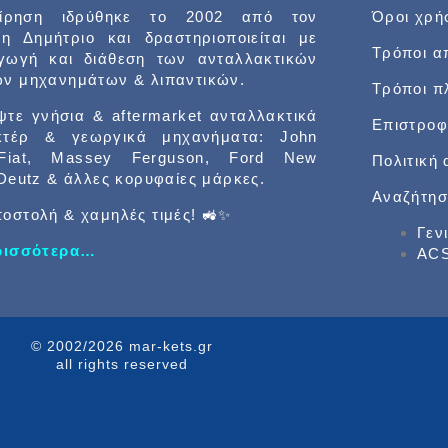
είρηση ιδρύθηκε το 2002 από τον
Όροι χρή
δη Δημήτριο και δραστηριοποιείται με
Τρόποι α
αγωγή και διάθεση των ανταλλακτικών
ν μηχανημάτων & λιπαντικών.
Τρόποι 
τε γνήσια & aftermarket ανταλλακτικά
Επιστροφ
κτέρ & γεωργικά μηχανήματα: John
Fiat, Massey Ferguson, Ford New
Πολιτική
 Deutz & άλλες κορυφαίες μάρκες.
Αναζήτησ
οστολή & χαμηλές τιμές! 🚜✨
Γεν
ερισσότερα…
ACS
© 2002/2026 mar-kets.gr
all rights reserved