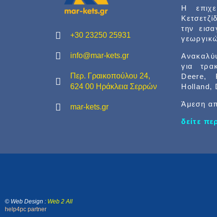
Η επιχ
Κετσετζί
την εισ
+30 23250 25931
γεωργικώ
info@mar-kets.gr
Ανακαλύψ
για τρα
Περ. Γραικοπούλου 24,
Deere, 
Holland,
624 00 Ηράκλεια Σερρών
Άμεση απ
mar-kets.gr
δείτε π
© Web Design :
Web 2 All
help4pc partner