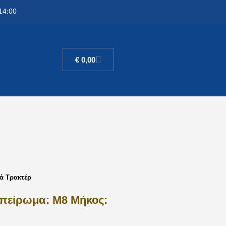
14:00
€
0,00
ά Τρακτέρ
πείρωμα: M8 Μήκος: