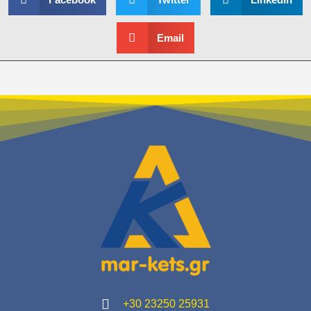
Email
+30 23250 25931