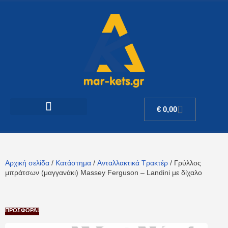
€
0,00
Αρχική σελίδα
/
Κατάστημα
/
Ανταλλακτικά Τρακτέρ
/ Γρύλλος
μπράτσων (μαγγανάκι) Massey Ferguson – Landini με δίχαλο
ΠΡΟΣΦΟΡΆ!