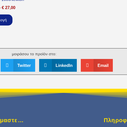
–
€
27,00
λογή
μοιράσου το προϊόν στο:
Twitter
LinkedIn
Email
είμαστε…
Πληροφ