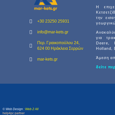
Η επιχ
Κετσετζί
την εισ
+30 23250 25931
γεωργικώ
info@mar-kets.gr
Ανακαλύψ
για τρα
Περ. Γραικοπούλου 24,
Deere, 
Holland,
624 00 Ηράκλεια Σερρών
Άμεση απ
mar-kets.gr
δείτε π
© Web Design :
Web 2 All
help4pc partner