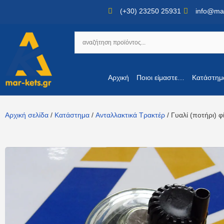
(+30) 23250 25931
info@mar
Αρχική
Ποιοι είμαστε…
Κατάστημ
Αρχική σελίδα
/
Κατάστημα
/
Ανταλλακτικά Τρακτέρ
/ Γυαλί (ποτήρι) 