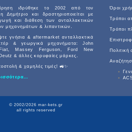
είρηση ιδρύθηκε το 2002 από τον
Όροι χρή
δη Δημήτριο και δραστηριοποιείται με
Τρόποι α
αγωγή και διάθεση των ανταλλακτικών
ν μηχανημάτων & λιπαντικών.
Τρόποι 
τε γνήσια & aftermarket ανταλλακτικά
Επιστροφ
κτέρ & γεωργικά μηχανήματα: John
Fiat, Massey Ferguson, Ford New
Πολιτική
 Deutz & άλλες κορυφαίες μάρκες.
Αναζήτησ
οστολή & χαμηλές τιμές! 🚜✨
Γεν
ερισσότερα…
ACS
© 2002/2026 mar-kets.gr
all rights reserved