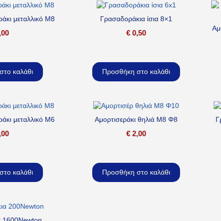
ράκι μεταλλικό M8
Γρασαδοράκια ίσια 8×1
Αμ
,00
€
0,50
στο καλάθι
Προσθήκη στο καλάθι
ράκι μεταλλικό M6
Αμορτισεράκι θηλιά M8 Φ8
Γ
,00
€
2,00
στο καλάθι
Προσθήκη στο καλάθι
α 1600Newton