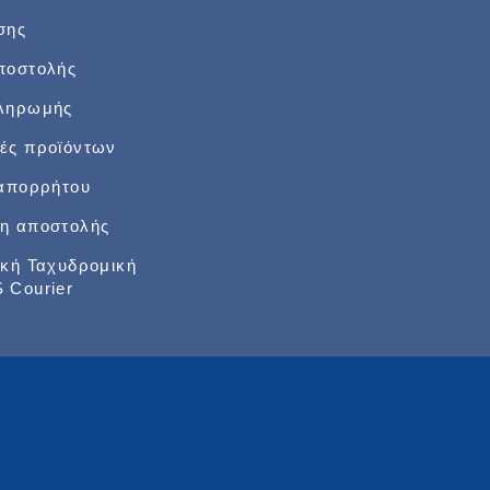
σης
ποστολής
πληρωμής
ές προϊόντων
 απορρήτου
η αποστολής
ική Ταχυδρομική
 Courier