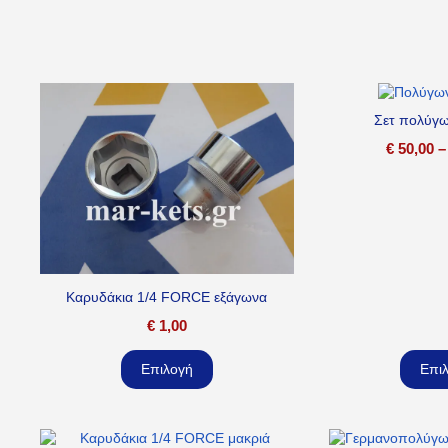
Σετ πολύγ
€
50,00
–
Καρυδάκια 1/4 FORCE εξάγωνα
€
1,00
Επιλογή
Επι