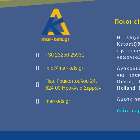
Ποιοι 
Η επιχ
Κετσετζί
την εισ
+30 23250 25931
γεωργικώ
info@mar-kets.gr
Ανακαλύψ
για τρα
Περ. Γραικοπούλου 24,
Deere, 
Holland,
624 00 Ηράκλεια Σερρών
Άμεση απ
mar-kets.gr
δείτε π