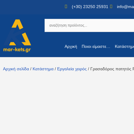
(+30) 23250 25931
info@mar
Αρχική
Ποιοι είμαστε…
Κατάστημ
Αρχική σελίδα
/
Κατάστημα
/
Εργαλεία χειρός
/ Γρασαδόρος πατητός 