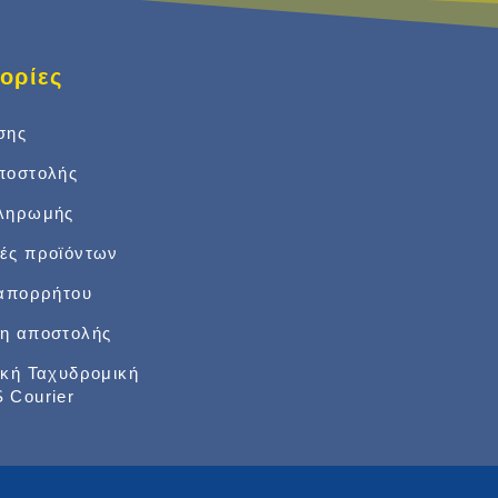
ορίες
σης
ποστολής
πληρωμής
ές προϊόντων
 απορρήτου
η αποστολής
ική Ταχυδρομική
 Courier