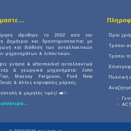
είμαστε…
Πληροφ
είρηση ιδρύθηκε το 2002 από τον
Όροι χρή
δη Δημήτριο και δραστηριοποιείται με
Τρόποι α
αγωγή και διάθεση των ανταλλακτικών
ν μηχανημάτων & λιπαντικών.
Τρόποι 
τε γνήσια & aftermarket ανταλλακτικά
Επιστροφ
κτέρ & γεωργικά μηχανήματα: John
Fiat, Massey Ferguson, Ford New
Πολιτική
 Deutz & άλλες κορυφαίες μάρκες.
Αναζήτησ
οστολή & χαμηλές τιμές! 🚜✨
Γεν
ερισσότερα…
ACS