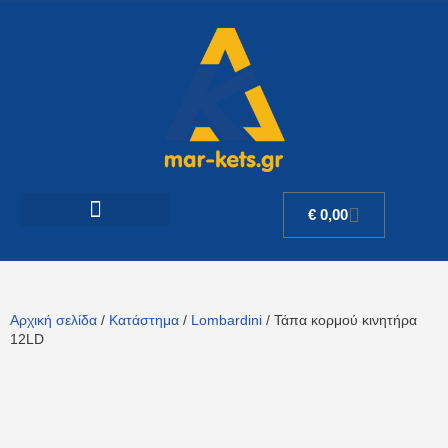
€
0,00
Αρχική σελίδα
/
Κατάστημα
/
Lombardini
/ Τάπα κορμού κινητήρα
12LD