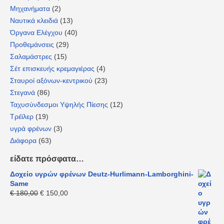
Μηχανήματα
(2)
Ναυτικά κλειδιά
(13)
Όργανα Ελέγχου
(40)
Προθεμάνσεις
(29)
Σαλαμάστρες
(15)
Σέτ επισκευής κρεμαγιέρας
(4)
Σταυροί αξόνων-κεντρικού
(23)
Στεγανά
(86)
Ταχυσύνδεσμοι Υψηλής Πίεσης
(12)
Τρέϊλερ
(19)
υγρά φρένων
(3)
Διάφορα
(63)
είδατε πρόσφατα…
Δοχείο υγρών φρένων Deutz-Hurlimann-Lamborghini-
Same
€
180,00
€
150,00