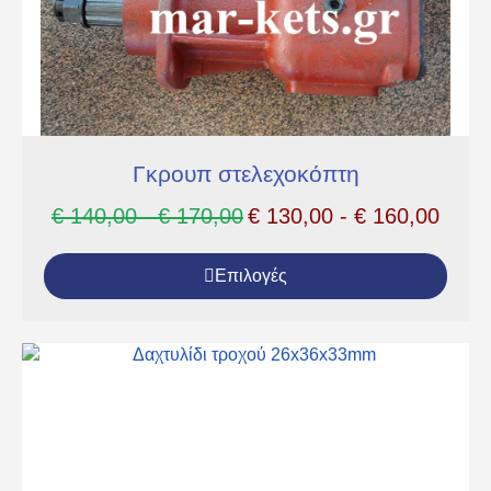
Γκρουπ στελεχοκόπτη
€
140,00
-
€
170,00
€
130,00
-
€
160,00
Επιλογές