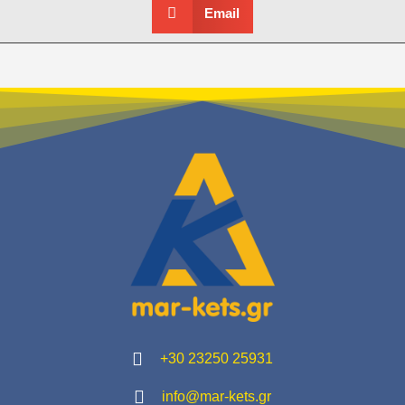
Email
+30 23250 25931
info@mar-kets.gr