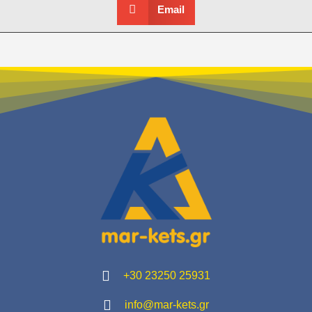
Email
+30 23250 25931
info@mar-kets.gr