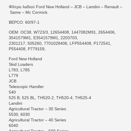
Φίλτρο λαδιού Ford New Holland – JCB – Landini – Renault –
Same – Mc Cormick.
BEPCO: 60/97-1
ΟΕΜ: OC38, W723/3, 12654408, 1447082M91, 2654406,
3541579M1, E3541579M1, 2203703,
2301217, 505260, 7701028406, LFP554408, P172541,
P554408, P779159,
Ford New Holland
Skid Loaders
L783, L785
L779
JCB
Telescopic Handler
540
525 B, 525 BL, TH520-2, TH520-4, TH525-4
Landini
Agricultural Tractor – 30 Series
5530, 6030
Agricultural Tractor – 40 Series
6040
Agricultural Tractor – 500 Series